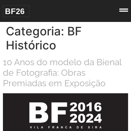
BF26
Categoria:
BF
Histórico
10 Anos do modelo da Bienal
de Fotografia: Obras
Premiadas em Exposição